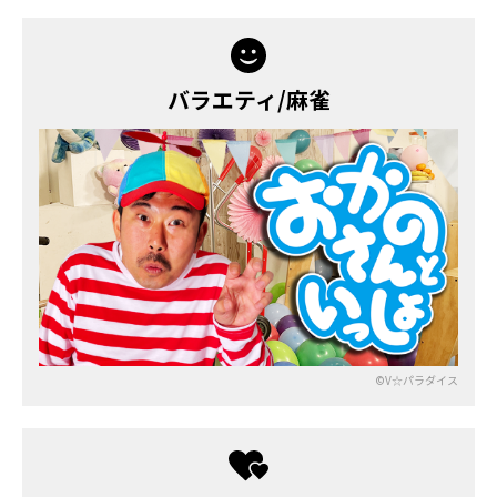
バラエティ/麻雀
©V☆パラダイス