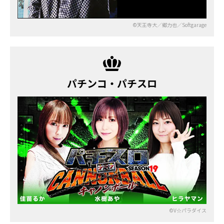
©天王寺大／郷力也／Softgarage
パチンコ・パチスロ
©V☆パラダイス