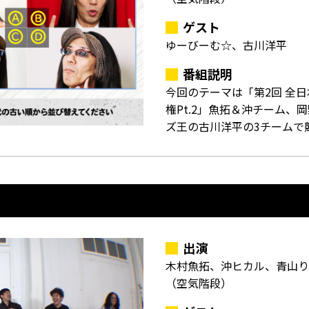
ゲスト
ゆーびーむ☆、古川洋平
番組説明
今回のテーマは「第2回 全
権Pt.2」魚拓＆沖チーム、
ズ王の古川洋平の3チームで
出演
木村魚拓、沖ヒカル、青山り
（空気階段）