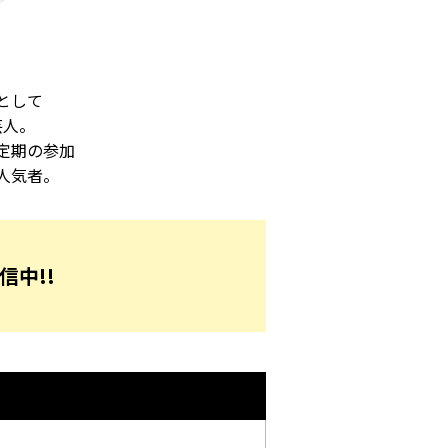
として
芸人。
定期の参加
人気者。
信中!!