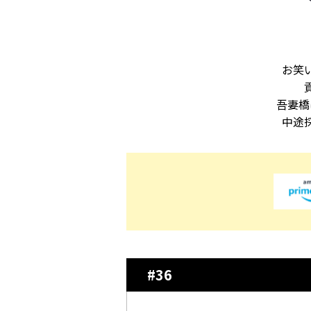
お笑
吾妻橋
中途
#36