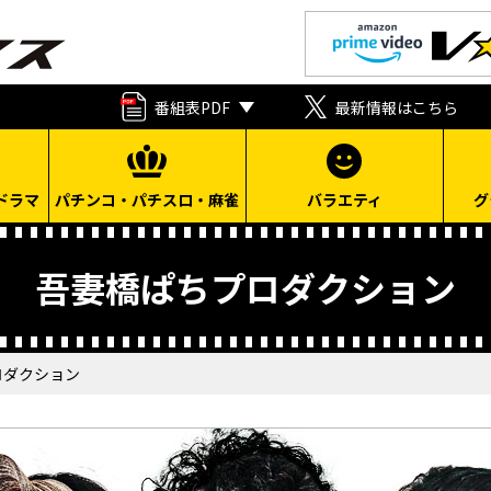
番組表PDF
最新情報はこちら
ドラマ
パチンコ・パチスロ・麻雀
バラエティ
グ
吾妻橋ぱちプロダクション
ロダクション