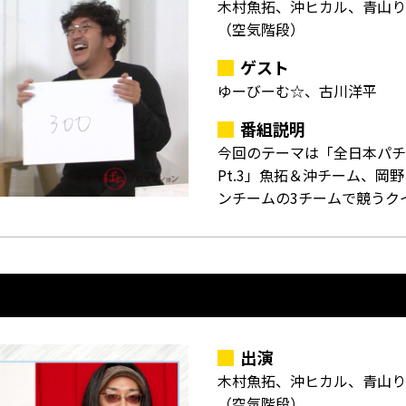
木村魚拓、沖ヒカル、青山り
（空気階段）
ゲスト
ゆーびーむ☆、古川洋平
番組説明
今回のテーマは「全日本パチ
Pt.3」魚拓＆沖チーム、岡
ンチームの3チームで競うク
出演
木村魚拓、沖ヒカル、青山り
（空気階段）