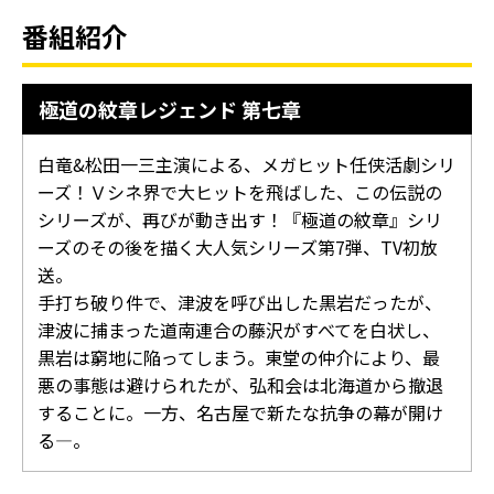
番組紹介
極道の紋章レジェンド 第七章
白竜&松田一三主演による、メガヒット任侠活劇シリ
ーズ！Ｖシネ界で大ヒットを飛ばした、この伝説の
シリーズが、再びが動き出す！『極道の紋章』シリ
ーズのその後を描く大人気シリーズ第7弾、TV初放
送。
手打ち破り件で、津波を呼び出した黒岩だったが、
津波に捕まった道南連合の藤沢がすべてを白状し、
黒岩は窮地に陥ってしまう。東堂の仲介により、最
悪の事態は避けられたが、弘和会は北海道から撤退
することに。一方、名古屋で新たな抗争の幕が開け
る―。