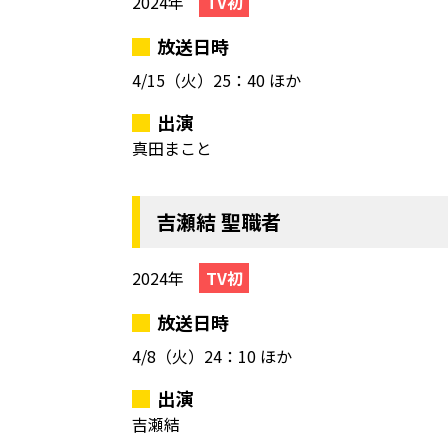
2024年
TV初
放送日時
4/15（火）
25：40 ほか
出演
真田まこと
吉瀬結 聖職者
2024年
TV初
放送日時
4/8（火）
24：10 ほか
出演
吉瀬結