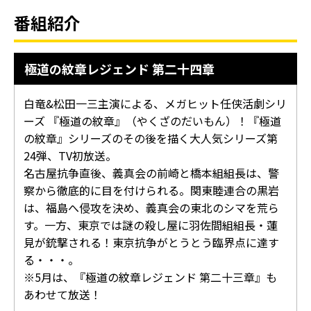
番組紹介
極道の紋章レジェンド 第二十四章
白竜&松田一三主演による、メガヒット任侠活劇シリ
ーズ 『極道の紋章』（やくざのだいもん）！『極道
の紋章』シリーズのその後を描く大人気シリーズ第
24弾、TV初放送。
名古屋抗争直後、義真会の前崎と橋本組組長は、警
察から徹底的に目を付けられる。関東睦連合の黒岩
は、福島へ侵攻を決め、義真会の東北のシマを荒ら
す。一方、東京では謎の殺し屋に羽佐間組組長・蓮
見が銃撃される！東京抗争がとうとう臨界点に達す
る・・・。
※5月は、『極道の紋章レジェンド 第二十三章』も
あわせて放送！