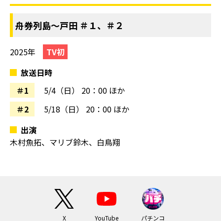
舟券列島～戸田 ＃１、＃２
2025年
TV初
放送日時
＃1
5/4（日）
20：00 ほか
＃2
5/18（日）
20：00 ほか
出演
木村魚拓、マリブ鈴木、白鳥翔
X
YouTube
パチンコ