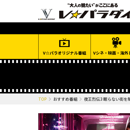
V☆パラオリジナル番組
Vシネ・映画・海外
TOP
おすすめ番組
夜王烈伝3 眠らない街を