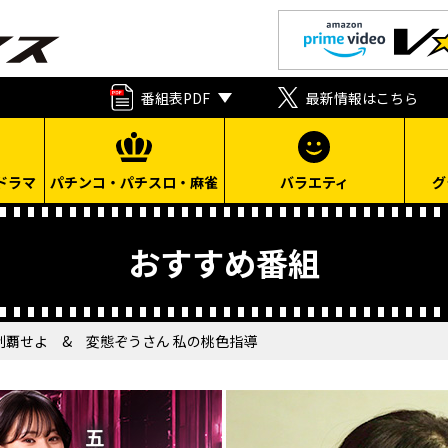
番組表PDF
最新情報はこちら
ドラマ
パチンコ・パチスロ・麻雀
バラエティ
グ
おすすめ番組
制覇せよ & 変態ぞうさん 私の桃色指導