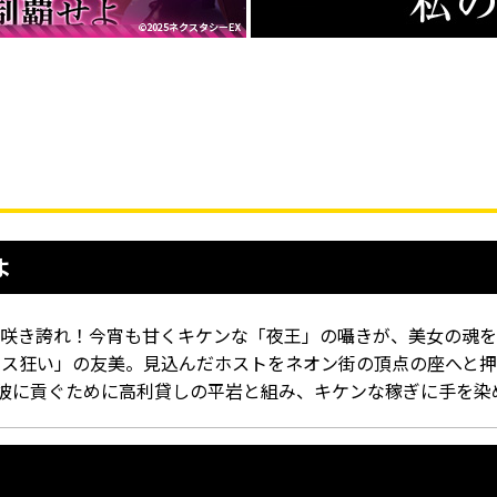
よ
咲き誇れ！今宵も甘くキケンな「夜王」の囁きが、美女の魂を吸
ホス狂い」の友美。見込んだホストをネオン街の頂点の座へと
。彼に貢ぐために高利貸しの平岩と組み、キケンな稼ぎに手を染