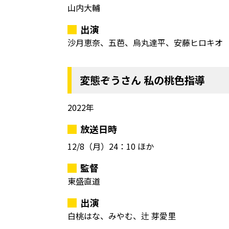
山内大輔
出演
沙月恵奈、五芭、烏丸達平、安藤ヒロキオ
変態ぞうさん 私の桃色指導
2022年
放送日時
12/8（月）
24：10 ほか
監督
東盛直道
出演
白桃はな、みやむ、辻 芽愛里