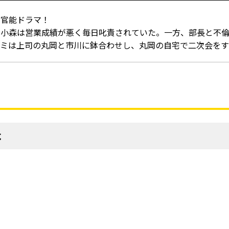
く官能ドラマ！
・小森は営業成績が悪く毎日叱責されていた。一方、部長と不
ナミは上司の丸岡と市川に鉢合わせし、丸岡の自宅で二次会を
よ